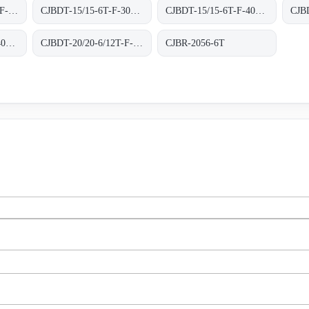
CJBDT-15/15-6/12T-F-400 400ºC/2H
CJBDT-15/15-6T-F-300 300ºC/1H
CJBDT-15/15-6T-F-400 400ºC/2H
CJBDT-18/18-6T-F-400 400ºC/2H
CJBDT-20/20-6/12T-F-300 300ºC/1H
CJBR-2056-6T