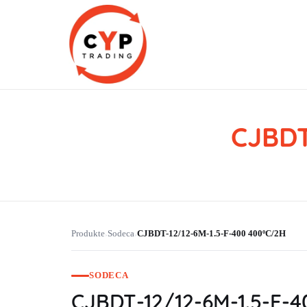
CJBDT
CYP Trading
Professionelle Ersatzteilbeschaffung
Produkte
Sodeca
CJBDT-12/12-6M-1.5-F-400 400ºC/2H
›
›
SODECA
CJBDT-12/12-6M-1.5-F-