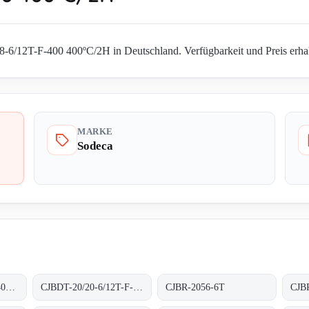
-6/12T-F-400 400ºC/2H in Deutschland. Verfügbarkeit und Preis erhalt
MARKE
Sodeca
CJBDT-18/18-6T-F-400 400ºC/2H
CJBDT-20/20-6/12T-F-300 300ºC/1H
CJBR-2056-6T
CJB