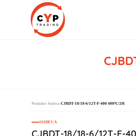
CJBDT
CYP Trading
Professionelle Ersatzteilbeschaffung
Produkte
Sodeca
CJBDT-18/18-6/12T-F-400 400ºC/2H
›
›
SODECA
CJBDT-18/18-6/12T-F-4