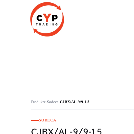
CYP Trading
Professionelle Ersatzteilbeschaffung
Produkte
Sodeca
CJBX/AL-9/9-1.5
›
›
SODECA
CJBX/AL-9/9-1.5