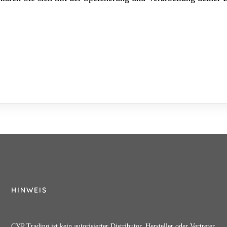
HINWEIS
CYP Trading ist kein autorisierter Distributor, Hersteller oder Vertreter