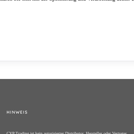
HINWEIS
CYP Trading ist kein autorisierter Distributor, Hersteller oder Vertreter