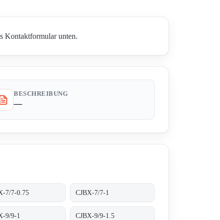
as Kontaktformular unten.
BESCHREIBUNG
—
-7/7-0.75
CJBX-7/7-1
X-9/9-1
CJBX-9/9-1.5