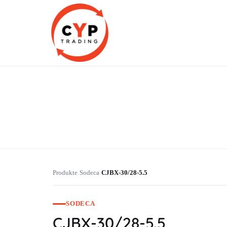
CYP Trading
Professionelle Ersatzteilbeschaffung
Produkte
Sodeca
CJBX-30/28-5.5
›
›
SODECA
CJBX-30/28-5.5