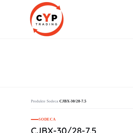
CYP Trading
Professionelle Ersatzteilbeschaffung
Produkte
Sodeca
CJBX-30/28-7.5
›
›
SODECA
CJBX-30/28-7.5