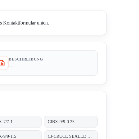
as Kontaktformular unten.
BESCHREIBUNG
—
X-7/7-1
CJBX-9/9-0.25
-9/9-1.5
CJ-CRUCE SEALED HOUSING