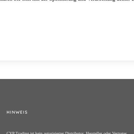
HINWEIS
CYP Trading ist kein autorisierter Distributor, Hersteller oder Vertreter