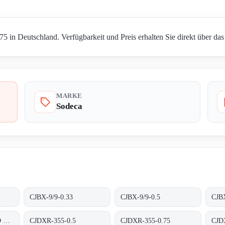
5 in Deutschland. Verfügbarkeit und Preis erhalten Sie direkt über da
MARKE
Sodeca
CJBX-9/9-0.33
CJBX-9/9-0.5
CJBX
CJ-CRUCE SEALED HOUSING
CJDXR-355-0.5
CJDXR-355-0.75
CJD