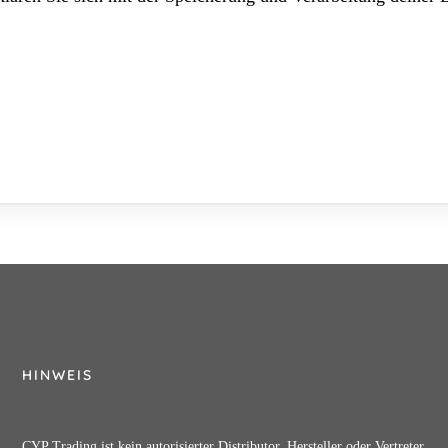
HINWEIS
CYP Trading ist kein autorisierter Distributor, Hersteller oder Vertreter