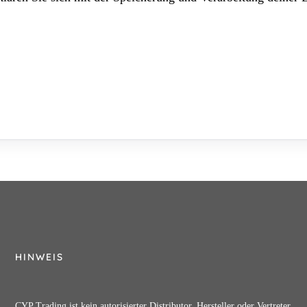
HINWEIS
CYP Trading ist kein autorisierter Distributor, Hersteller oder Vertreter