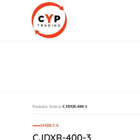
CYP Trading
Professionelle Ersatzteilbeschaffung
Produkte
Sodeca
CJDXR-400-3
›
›
SODECA
CJDXR-400-3