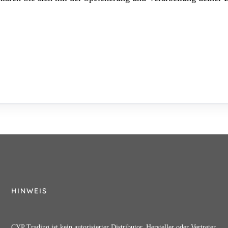
HINWEIS
CYP Trading ist kein autorisierter Distributor, Hersteller oder Vertreter