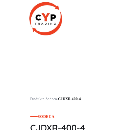
CYP Trading
Professionelle Ersatzteilbeschaffung
Produkte
Sodeca
CJDXR-400-4
›
›
SODECA
CJDXR-400-4