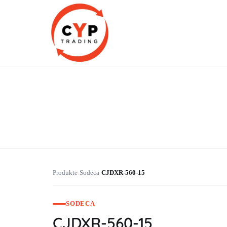
CYP Trading
Professionelle Ersatzteilbeschaffung
Produkte
Sodeca
CJDXR-560-15
›
›
SODECA
CJDXR-560-15