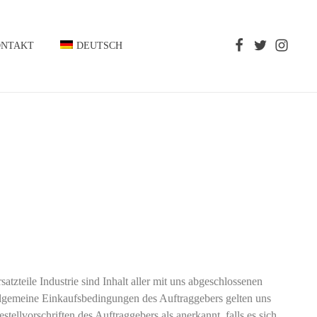
ONTAKT
DEUTSCH
teile Industrie sind Inhalt aller mit uns abgeschlossenen
 Allgemeine Einkaufsbedingungen des Auftraggebers gelten uns
ellvorschriften des Auftraggebers als anerkannt, falls es sich