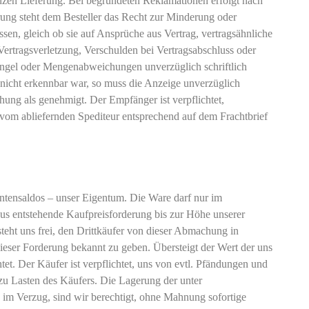
anzen Lieferung. Bei begründeten Reklamationen erfolgt nach
rung steht dem Besteller das Recht zur Minderung oder
sen, gleich ob sie auf Ansprüche aus Vertrag, vertragsähnliche
Vertragsverletzung, Verschulden bei Vertragsabschluss oder
 Mängel oder Mengenabweichungen unverzüglich schriftlich
icht erkennbar war, so muss die Anzeige unverzüglich
ung als genehmigt. Der Empfänger ist verpflichtet,
om abliefernden Spediteur entsprechend auf dem Frachtbrief
entensaldos – unser Eigentum. Die Ware darf nur im
raus entstehende Kaufpreisforderung bis zur Höhe unserer
steht uns frei, den Drittkäufer von dieser Abmachung in
dieser Forderung bekannt zu geben. Übersteigt der Wert der uns
t. Der Käufer ist verpflichtet, uns von evtl. Pfändungen und
u Lasten des Käufers. Die Lagerung der unter
 im Verzug, sind wir berechtigt, ohne Mahnung sofortige