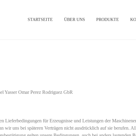
STARTSEITE
ÜBER UNS
PRODUKTE
K
el Yasser Omar Perez Rodriguez GbR
Lieferbedingungen für Erzeugnisse und Leistungen der Maschinenersatz
nn wir uns bei späteren Verträgen nicht ausdrücklich auf sie berufen.
sbestätigung gelten unsere Bedingungen, auch bei anders lautenden Best