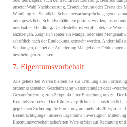
oder des Lagers, auch bei frachtfreier Lieferung. Beanstandung
unserer Wahl Nachbesserung, Ersatzlieferung oder Ersatz des M
Wandlung zu. Sämtliche Schadenersatzansprüche gegen uns und un
oder gesetzliche Schuldverhältnisse gestützt werden, insbesond
unerlaubter Handlung. Der Besteller ist verpflichtet, die Ware
anzuzeigen. Zeigt sich später ein Mangel oder eine Mengenabw
schriftlich nach der Entdeckung gemacht werden. Andernfalls 
Sendungen, die bei der Anlieferung Mängel oder Fehlmengen au
bescheinigen zu lassen.
7. Eigentumsvorbehalt
Alle gelieferten Waren bleiben bis zur Erfüllung aller Forderu
ordnungsgemäßen Geschäftsgang weiterveräußert oder -verarbeite
Gesamtforderung zum Zeitpunkt ihrer Entstehung uns zu. Der Käu
Kenntnis zu setzen. Der Käufer verpflichtet sich ausdrücklich,
gegebenen Sicherung die Forderung um mehr als 20 %, so sind wi
Beeinträchtigungen unseres Eigentums unverzüglich Mitteilung
Eigentumsvorbehalt gelieferten Ware erfolgt auf Rechnung und G