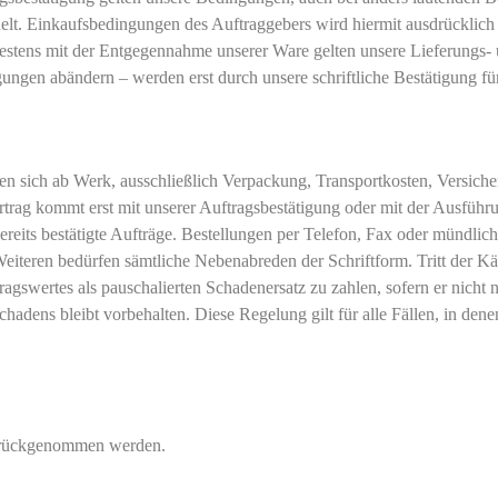
. Einkaufsbedingungen des Auftraggebers wird hiermit ausdrücklich w
ätestens mit der Entgegennahme unserer Ware gelten unsere Lieferung
ungen abändern – werden erst durch unsere schriftliche Bestätigung für
en sich ab Werk, ausschließlich Verpackung, Transportkosten, Versiche
Vertrag kommt erst mit unserer Auftragsbestätigung oder mit der Ausfüh
ür bereits bestätigte Aufträge. Bestellungen per Telefon, Fax oder mün
 Weiteren bedürfen sämtliche Nebenabreden der Schriftform. Tritt der K
ftragswertes als pauschalierten Schadenersatz zu zahlen, sofern er nicht
adens bleibt vorbehalten. Diese Regelung gilt für alle Fällen, in dene
zurückgenommen werden.