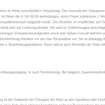
ers ab Werk ausschließlich Verpackung. Die Auswahl des Transportweges
st im Sinne des § 326 BGB ausbedungen, deren Dauer mindestens 2 Woche
sandbereitschaft mitgeteilt wurde. Der Besteller ist verpflichtet, auf 
ktritt oder auf Lieferung besteht. Wir sind zu Teillieferungen berecht
errungen Versandschwierigkeiten sowie jede höhere Gewalt befreien un
ei Rücklieferung behalten wir uns eine Rücknahme vor. Sie ist abhängig d
n u. Bearbeitungsgebühren. Diese sind je nach Hersteller der Ware seh
h Rechnungseingang. Je nach Vereinbarung. Bei längerer Zusammenarbe
 ist der Zeitpunkt der Übergabe der Ware an den Spediteur oder Frach