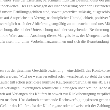
en eines Teils der Lieferung berechtigen nicht zur Beanstandung der g
inderwertes. Bei Fehlschlagen der Nachbesserung oder der Ersatzliefe
sere Erfüllungsgehilfen sind, soweit gesetzlich zulässig, ausgeschlos
ere auf Ansprüche aus Verzug, nachträglicher Unmöglichkeit, positiver 
 unverzüglich nach der Ablieferung sorgfältig zu untersuchen und uns
eichung, die bei der Untersuchung nach der vorgehenden Bestimmung n
gilt die Ware auch in Ansehung dieses Mangels bzw. der Mengenabweich
fweisen, nur unter Vorbehalt anzunehmen und sich die Beanstandung v
ngen aus der gesamten Geschäftsbeziehung – einschließl. des Kontokorr
t werden. Wird sie weiterveräußert oder -verarbeitet, so steht die da
fer tritt schon jetzt diese künftige Kaufpreisforderung an uns ab. Es 
 auf Verlangen unverzüglich schriftliche Unterlagen über Art und Höhe 
r auf Verlangen des Käufers in soweit zur Rückübertragung verpflichte
 zu machen. Uns dadurch entstehende Rechtsverfolgungskosten gehen z
efahr des Käufers. Ist der Käufer ganz oder teilweise mit der Zahlung