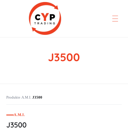
J3500
CYP Trading
Professionelle Ersatzteilbeschaffung
Produkte
A.M.I.
J3500
›
›
A.M.I.
J3500