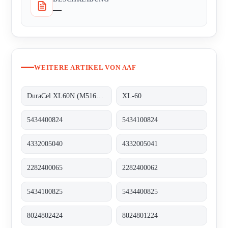
—
WEITERE ARTIKEL VON AAF
DuraCel XL60N (M516-101-001)
XL-60
5434400824
5434100824
4332005040
4332005041
2282400065
2282400062
5434100825
5434400825
8024802424
8024801224