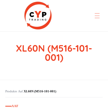
XL60N (M516-101-
CYP Trading
Professionelle Ersatzteilbeschaffung
001)
Produkte
Aaf
XL60N (M516-101-001)
›
›
AAF