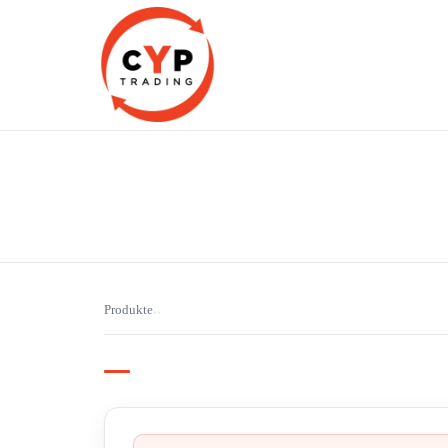
CYP Trading
Professionelle Ersatzteilbeschaffung
Produkte
›
›