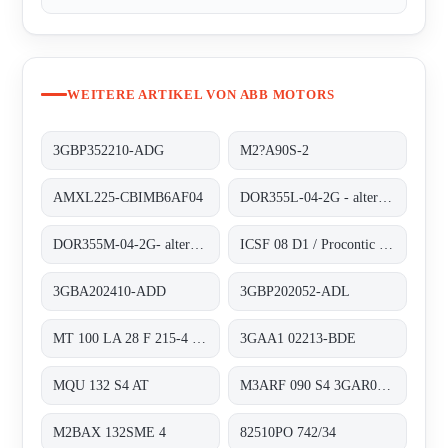
WEITERE ARTIKEL VON ABB MOTORS
3GBP352210-ADG
M2?A90S-2
AMXL225-CBIMB6AF04
DOR355L-04-2G - alternative 3GBP352210-ADG
DOR355M-04-2G- alternative 3GBP352210-ADG
ICSF 08 D1 / Procontic CS 31
3GBA202410-ADD
3GBP202052-ADL
MT 100 LA 28 F 215-4 obsolete, alternativ 3GAA1 02213-BDE
3GAA1 02213-BDE
MQU 132 S4 AT
M3ARF 090 S4 3GAR092401-NSE
M2BAX 132SME 4
82510PO 742/34