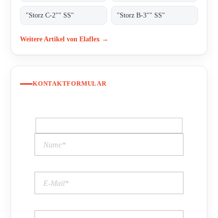
"Storz C-2"" SS"
"Storz B-3"" SS"
Weitere Artikel von Elaflex →
KONTAKTFORMULAR