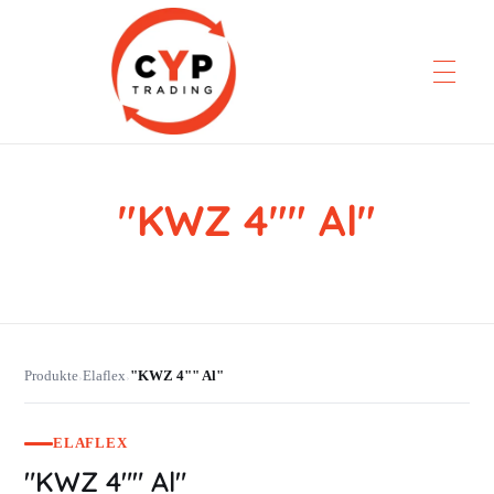
"KWZ 4"" Al"
CYP Trading
Professionelle Ersatzteilbeschaffung
Produkte
Elaflex
"KWZ 4"" Al"
›
›
ELAFLEX
"KWZ 4"" Al"