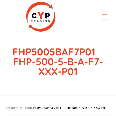
FHP5005BAF7P01
CYP Trading
Professionelle Ersatzteilbeschaffung
FHP-500-5-B-A-F7-
XXX-P01
Produkte
MP Filtri
FHP5005BAF7P01 FHP-500-5-B-A-F7-XXX-P01
›
›