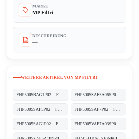
MARKE
MP Filtri
BESCHREIBUNG
—
WEITERE ARTIKEL VON MP FILTRI
FHP5005BAG1P02 FHP-500-5-B-A-G1-XXX-P02
FHP5005SAF5A06SP01 FHP-500-5-S-A-F5-A06-S-P01
FHP5005SAF5P02 FHP-500-5-S-A-F5-XXX-P02
FHP5005SAF7P02 FHP-500-5-S-A-F7-XXX-P02
FHP5005SAG1P02 FHP-500-5-S-A-G1-XXX-P02
FHP5005VAF7A03SP02 FHP-500-5-V-A-F7-A03-S-P02
FHP5005ZAF5A10NP02 FHP-500-5-Z-A-F5-A10-N-P02
FHA0511BACA10NP01 FHA-051-1-B-A-C-A10-N-P01