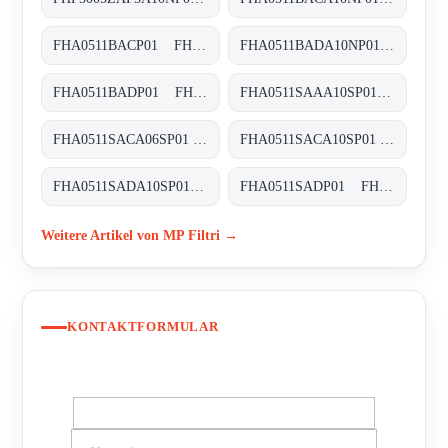
FHA0511BACP01 FHA-051-1-B-A-C-XXX-P01
FHA0511BADA10NP01 FHA-051-1-B-A-D-A10-N-P01
FHA0511BADP01 FHA-051-1-B-A-D-XXX-P01
FHA0511SAAA10SP01 FHA-051-1-S-A-A-A10-S-P01
FHA0511SACA06SP01 FHA-051-1-S-A-C-A06-S-P01
FHA0511SACA10SP01 FHA-051-1-S-A-C-A10-S-P01
FHA0511SADA10SP01 FHA-051-1-S-A-D-A10-S-P01
FHA0511SADP01 FHA-051-1-S-A-D-XXX-P01
Weitere Artikel von MP Filtri →
KONTAKTFORMULAR