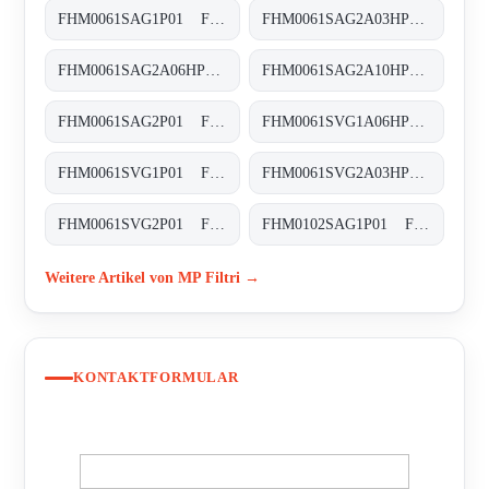
FHM0061SAG1P01 FHM-006-1-S-A-G1-XXX-S
FHM0061SAG2A03HP01 FHM-006-1-S-A-G2-A03-H-P01
FHM0061SAG2A06HP01 FHM-006-1-S-A-G2-A06-H-P01
FHM0061SAG2A10HP01 FHM-006-1-S-A-G2-A10-H-P01
FHM0061SAG2P01 FHM-006-1-S-A-G2-XXX-S
FHM0061SVG1A06HP01 FHM-006-1-S-V-G1-A06-H-P01
FHM0061SVG1P01 FHM-006-1-S-V-G1-XXX-S
FHM0061SVG2A03HP01 FHM-006-1-S-V-G2-A03-H-P01
FHM0061SVG2P01 FHM-006-1-S-V-G2-XXX-S
FHM0102SAG1P01 FHM-010-2-S-A-G1-XXX-S
Weitere Artikel von MP Filtri →
KONTAKTFORMULAR