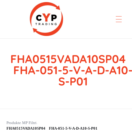
FHA0515VADA10SP0
CYP Trading
Professionelle Ersatzteilbeschaffung
FHA-051-5-V-A-D-A10
S-P01
Produkte
MP Filtri
›
›
FHA0515VADA10SP04 FHA-051-5-V-A-D-A10-S-P01