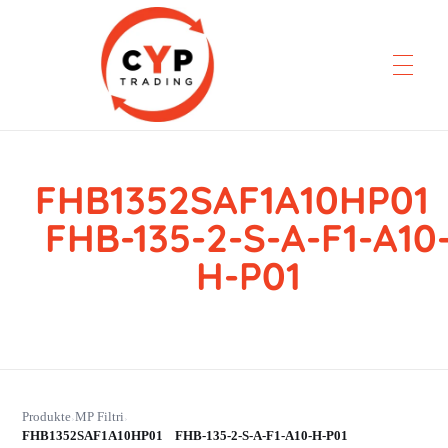
FHB1352SAF1A10HP0
CYP Trading
Professionelle Ersatzteilbeschaffung
FHB-135-2-S-A-F1-A10
H-P01
Produkte
MP Filtri
›
›
FHB1352SAF1A10HP01 FHB-135-2-S-A-F1-A10-H-P01