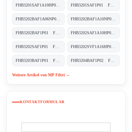
FHB3201SAF1A10HP01 FHB-320-1-S-A-F1-A10-H-P01
FHB3201SAF1P01 FHB-320-1-S-A-F1-XXX-P01
FHB3202BAF1A06NP01 FHB-320-2-B-A-F1-A06-N-P01
FHB3202BAF1A10NP01 FHB-320-2-B-A-F1-A10-N-P01
FHB3202BAF1P01 FHB-320-2-B-A-F1-XXX-P01
FHB3202SAF1A10HP01 FHB-320-2-S-A-F1-A10-H-P01
FHB3202SAF1P01 FHB-320-2-S-A-F1-XXX-P01
FHB3202SVF1A16HP01 FHB-320-2-S-V-F1-A16-H-P01
FHB3203BAF1P01 FHB-320-3-B-A-F1-XXX-P01
FHB3204BAF1P02 FHB-320-4-B-A-F1-XXX-P02
Weitere Artikel von MP Filtri →
KONTAKTFORMULAR