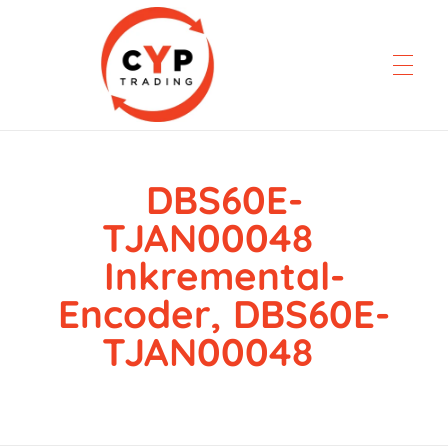
DBS60E-
CYP Trading
Professionelle Ersatzteilbeschaffung
TJAN00048
Inkremental-
Encoder, DBS60E-
TJAN00048