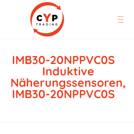
IMB30-20NPPVC0S
CYP Trading
Professionelle Ersatzteilbeschaffung
Induktive
Näherungssensoren,
IMB30-20NPPVC0S