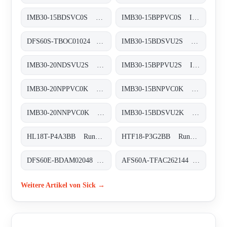
IMB30-15BDSVC0S Induktive Näherungssensoren, IMB30-15BDSVC0S
IMB30-15BPPVC0S Induktive Näherungssensoren, IMB30-15BPPVC0S
DFS60S-TBOC01024 Sicherheits-Encoder, DFS60S-TBOC01024
IMB30-15BDSVU2S Induktive Näherungssensoren, IMB30-15BDSVU2S
IMB30-20NDSVU2S Induktive Näherungssensoren, IMB30-20NDSVU2S
IMB30-15BPPVU2S Induktive Näherungssensoren, IMB30-15BPPVU2S
IMB30-20NPPVC0K Induktive Näherungssensoren, IMB30-20NPPVC0K
IMB30-15BNPVC0K Induktive Näherungssensoren, IMB30-15BNPVC0K
IMB30-20NNPVC0K Induktive Näherungssensoren, IMB30-20NNPVC0K
IMB30-15BDSVU2K Induktive Näherungssensoren, IMB30-15BDSVU2K
HL18T-P4A3BB Rund-Lichtschranken, HL18T-P4A3BB
HTF18-P3G2BB Rund-Lichtschranken, HTF18-P3G2BB
DFS60E-BDAM02048 Inkremental-Encoder, DFS60E-BDAM02048
AFS60A-TFAC262144 Absolut-Encoder, AFS60A-TFAC262144
Weitere Artikel von Sick →