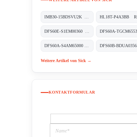
IMB30-15BDSVU2K Induktive Näherungssensoren, IMB30-15BDSVU2K
DFS60E-S1EM00360 Inkremental-Encoder, DFS60E-S1EM00360
DFS60A-S4AM65000 Inkremental-Encoder, DFS60A-S4AM65000
Weitere Artikel von Sick →
KONTAKTFORMULAR