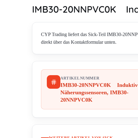
IMB30-20NNPVC0K Ind
CYP Trading liefert das Sick-Teil IMB30-20N
direkt über das Kontaktformular unten.
ARTIKELNUMMER
IMB30-20NNPVC0K Induktiv
Näherungssensoren, IMB30-
20NNPVC0K
WEITERE ARTIKEL VON SICK