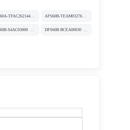
AFS60A-TFAC262144 Absolut-Encoder, AFS60A-TFAC262144
AFS60B-TEAM032768 Absolut-Encoder, AFS60B-TEAM032768
DFS60B-S4AC03000 Inkremental-Encoder, DFS60B-S4AC03000
DFS60B-BCEA00030 Inkremental-Encoder, DFS60B-BCEA00030