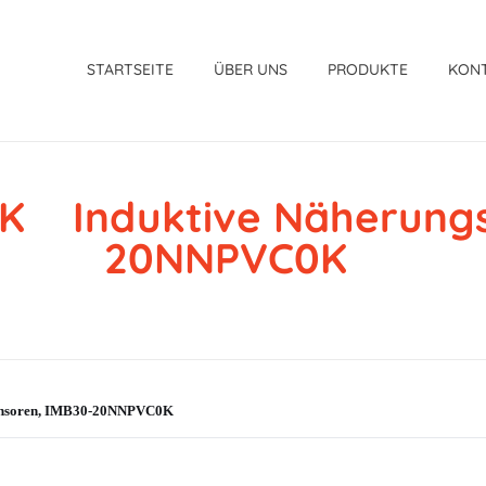
STARTSEITE
ÜBER UNS
PRODUKTE
KON
 Induktive Näherungs
20NNPVC0K
ensoren, IMB30-20NNPVC0K