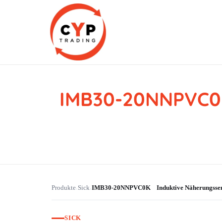
IMB30-20NNPVC0K
CYP Trading
Professionelle Ersatzteilbeschaffung
Produkte
Sick
IMB30-20NNPVC0K Induktive Näherungss
›
›
SICK