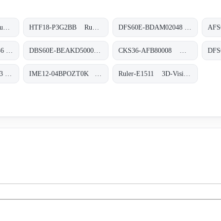
HL18T-P4A3BB Rund-Lichtschranken, HL18T-P4A3BB
HTF18-P3G2BB Rund-Lichtschranken, HTF18-P3G2BB
DFS60E-BDAM02048 Inkremental-Encoder, DFS60E-BDAM02048
DFS60A-TGCM65536 Inkremental-Encoder, DFS60A-TGCM65536
DBS60E-BEAKD5000 Inkremental-Encoder, DBS60E-BEAKD5000
CKS36-AFB80008 Motor-Feedback-Systeme rotativ inkremental mit Kommutierung, CKS36-AFB80008
DFS60B-BDUA03563 Inkremental-Encoder, DFS60B-BDUA03563
IME12-04BPOZT0K Induktive Näherungssensoren, IME12-04BPOZT0K
Ruler-E1511 3D-Vision, Ruler-E1511