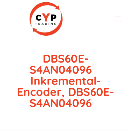
DBS60E-
CYP Trading
Professionelle Ersatzteilbeschaffung
S4AN04096
Inkremental-
Encoder, DBS60E-
S4AN04096