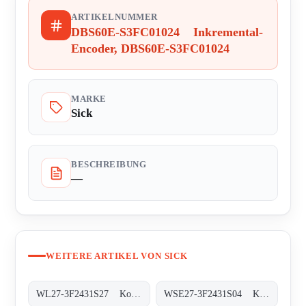
ARTIKELNUMMER
DBS60E-S3FC01024 Inkremental-
Encoder, DBS60E-S3FC01024
MARKE
Sick
BESCHREIBUNG
—
WEITERE ARTIKEL VON SICK
WL27-3F2431S27 Kompakt-Lichtschranken, WL27-3F2431S27
WSE27-3F2431S04 Kompakt-Lichtschranken, WSE27-3F2431S04