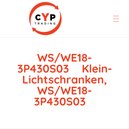
WS/WE18-
CYP Trading
Professionelle Ersatzteilbeschaffung
3P430S03 Klein-
Lichtschranken,
WS/WE18-
3P430S03