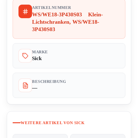
ARTIKELNUMMER
WS/WE18-3P430S03 Klein-
Lichtschranken, WS/WE18-
3P430S03
MARKE
Sick
BESCHREIBUNG
—
WEITERE ARTIKEL VON SICK