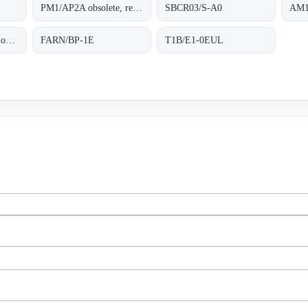
PM1/AP2A obsolete, replaced by AM1/AP-2A;.
SBCR03/S-A0
AM1
SSP/CP-1H PNP NC obsolete, replaced by FARN/BP-1E;Photoelectric sensor
FARN/BP-1E
T1B/E1-0EUL