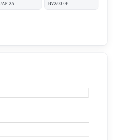
/AP-2A
BV2/00-0E