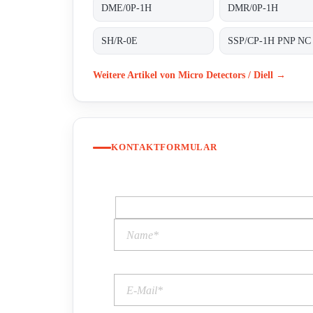
DME/0P-1H
DMR/0P-1H
SH/R-0E
Weitere Artikel von Micro Detectors / Diell →
KONTAKTFORMULAR