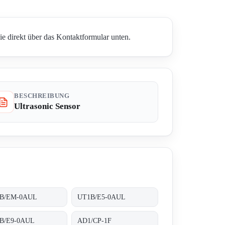
e direkt über das Kontaktformular unten.
BESCHREIBUNG
Ultrasonic Sensor
B/EM-0AUL
UT1B/E5-0AUL
B/E9-0AUL
AD1/CP-1F