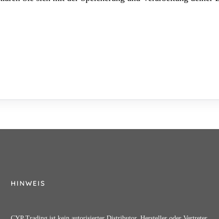
HINWEIS
CYP Trading ist kein autorisierter Distributor, Hersteller oder Vertreter