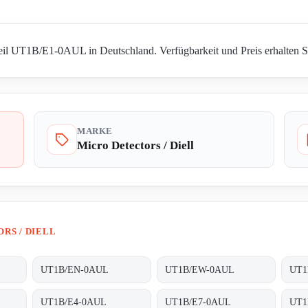
Teil UT1B/E1-0AUL in Deutschland. Verfügbarkeit und Preis erhalten Si
MARKE
Micro Detectors / Diell
RS / DIELL
UT1B/EN-0AUL
UT1B/EW-0AUL
UT1
UT1B/E4-0AUL
UT1B/E7-0AUL
UT1