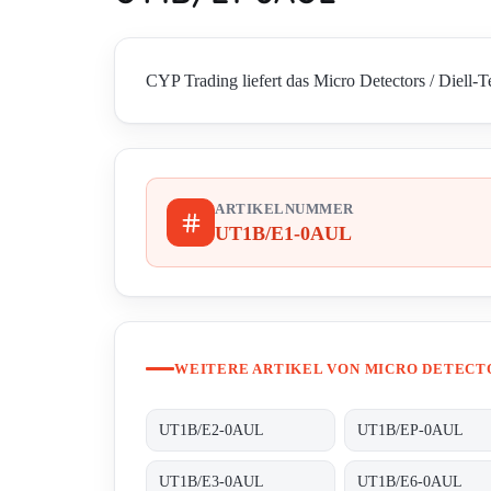
CYP Trading liefert das Micro Detectors / Diell-
ARTIKELNUMMER
UT1B/E1-0AUL
WEITERE ARTIKEL VON MICRO DETECTO
UT1B/E2-0AUL
UT1B/EP-0AUL
UT1B/E3-0AUL
UT1B/E6-0AUL