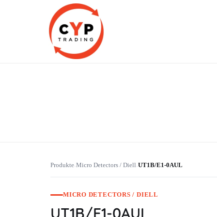
CYP Trading
Professionelle Ersatzteilbeschaffung
Produkte
Micro Detectors / Diell
UT1B/E1-0AUL
›
›
MICRO DETECTORS / DIELL
UT1B/E1-0AUL