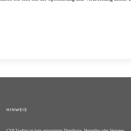
HINWEIS
CYP Trading ist kein autorisierter Distributor, Hersteller oder Vertreter