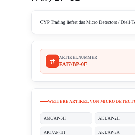
CYP Trading liefert das Micro Detectors / Diell-T
ARTIKELNUMMER
FAI7/BP-0E
WEITERE ARTIKEL VON MICRO DETECTO
AM6/AP-3H
AK1/AP-2H
AK1/AP-1H
AK1/AP-2A