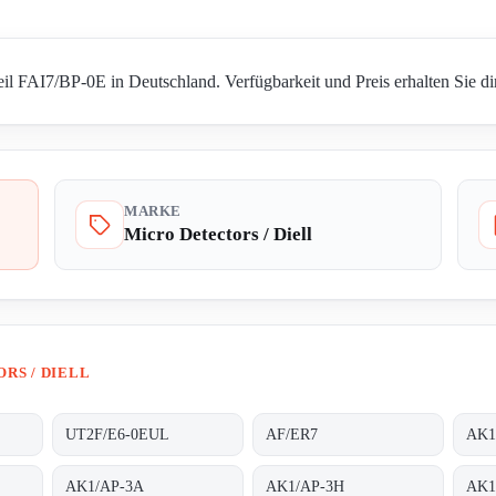
eil FAI7/BP-0E in Deutschland. Verfügbarkeit und Preis erhalten Sie d
MARKE
Micro Detectors / Diell
RS / DIELL
UT2F/E6-0EUL
AF/ER7
AK1
AK1/AP-3A
AK1/AP-3H
AK1