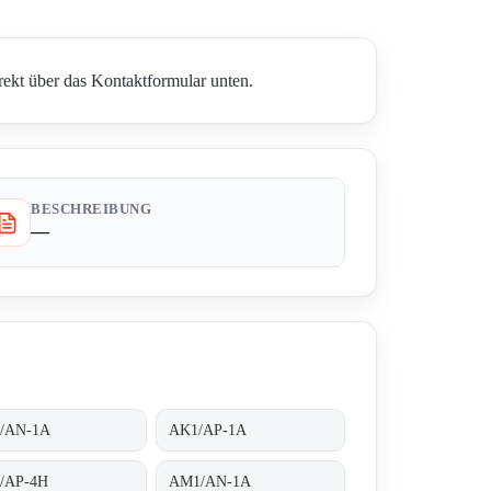
irekt über das Kontaktformular unten.
BESCHREIBUNG
—
/AN-1A
AK1/AP-1A
/AP-4H
AM1/AN-1A