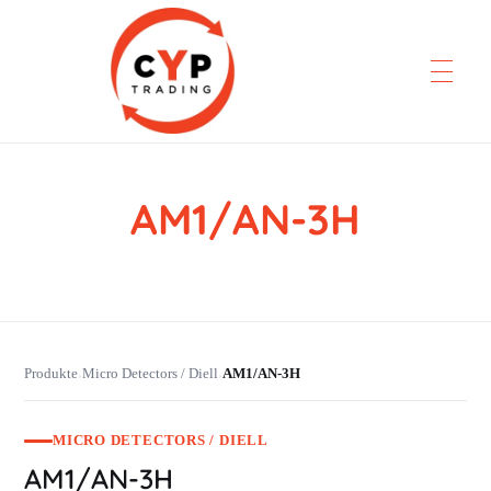
AM1/AN-3H
CYP Trading
Professionelle Ersatzteilbeschaffung
Produkte
Micro Detectors / Diell
AM1/AN-3H
›
›
MICRO DETECTORS / DIELL
AM1/AN-3H