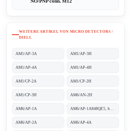
NO/PNP conn. M12
WEITERE ARTIKEL VON MICRO DETECTORS /
DIELL
AM1/AP-3A
AM1/AP-3H
AM1/AP-4A
AM1/AP-4H
AM1/CP-2A
AM1/CP-2H
AM1/CP-3H
AM6/AN-2H
AM6/AP-1A
AM6/AP-1A848QE5, housing completely threaded
AM6/AP-2A
AM6/AP-4A