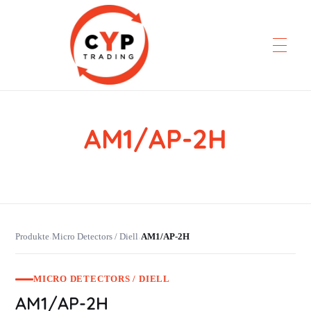
AM1/AP-2H
CYP Trading
Professionelle Ersatzteilbeschaffung
Produkte
Micro Detectors / Diell
AM1/AP-2H
›
›
MICRO DETECTORS / DIELL
AM1/AP-2H