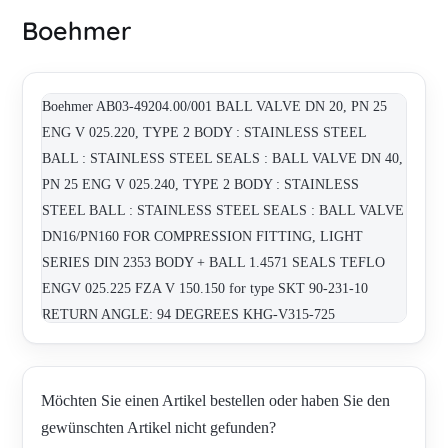
Boehmer
Boehmer AB03-49204.00/001 BALL VALVE DN 20, PN 25
ENG V 025.220, TYPE 2 BODY : STAINLESS STEEL
BALL : STAINLESS STEEL SEALS : BALL VALVE DN 40,
PN 25 ENG V 025.240, TYPE 2 BODY : STAINLESS
STEEL BALL : STAINLESS STEEL SEALS : BALL VALVE
DN16/PN160 FOR COMPRESSION FITTING, LIGHT
SERIES DIN 2353 BODY + BALL 1.4571 SEALS TEFLO
ENGV 025.225 FZA V 150.150 for type SKT 90-231-10
RETURN ANGLE: 94 DEGREES KHG-V315-725
KMGV063.225-2 KMG V 063.725-2 KNG V 025.225
KNGV025.216-2 PAB 492-1 VALVE BALL=DN 25 PN 100
1100 POS14 VALVE BALL=LOW PRESSURE V025.212
Möchten Sie einen Artikel bestellen oder haben Sie den
VALVE BALL=LOW PRESSURE V025.220 VALVE
gewünschten Artikel nicht gefunden?
SAFETY=4383.2864 3500 POS16 FSK R 010.050 KNG V