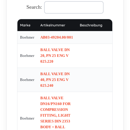
obsolete, replacement MKG V 160.750-2 050 100 MKG V
Search:
160.750-2 050 100 DN40 PAB423- 1 obsolete,replaced by Typ
PAB 523-I PAB 423-I Typ PAB 523-I DN8PN350D DN250 -
Marke
Artikelnummer
Beschreibung
ANSI-CLASS 600-RF (0855227) 855227 9157340
MATERIAL-TEST CERTIFICATE 855228 EDS V 86116
Boehmer
AB03-49204.00/001
279.995 570.540 FSA V.300.200 obsolete, replaced by
BALL VALVE DN
057.0540 9.157.377 BHG V 315.720-1 DN 020 PN 315
Boehmer
20, PN 25 ENG V
(008.0844) bonnet for valve DN 040 PN 315 075.9070
025.220
(9.075.200.114.00.01) Type: FSA V 200 050 075.9070
(9.075.200.114.00.01) Type: FSA V 200 050 KHGV7 003.1474
BALL VALVE DN
Boehmer
40, PN 25 ENG V
168280 BHG V 500.308 32.705 44.143 DNF L 016.040 HFO
025.240
22.025
BALL VALVE
DN16/PN160 FOR
COMPRESSION
FITTING, LIGHT
Boehmer
SERIES DIN 2353
BODY + BALL