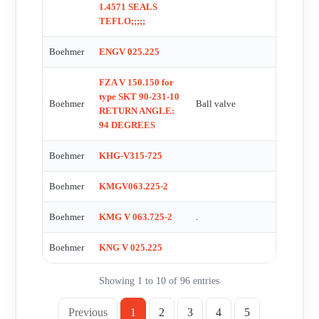
1.4571 SEALS
TEFLO;;;;;
Boehmer
ENGV 025.225
FZA V 150.150 for
type SKT 90-231-10
Boehmer
Ball valve
RETURN ANGLE:
94 DEGREES
Boehmer
KHG-V315-725
Boehmer
KMGV063.225-2
Boehmer
KMG V 063.725-2
.
Boehmer
KNG V 025.225
Showing 1 to 10 of 96 entries
Previous
1
2
3
4
5