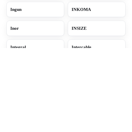
Ingun
INKOMA
Inor
INSIZE
Integral
Intercable
Interpump
Interroll
Intralox
Intza
Invensys
Io-link
‹
1
…
38
39
40
41
42
…