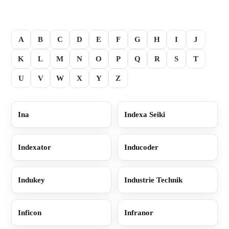
A
B
C
D
E
F
G
H
I
J
K
L
M
N
O
P
Q
R
S
T
U
V
W
X
Y
Z
Ina
Indexa Seiki
Indexator
Inducoder
Indukey
Industrie Technik
Inficon
Infranor