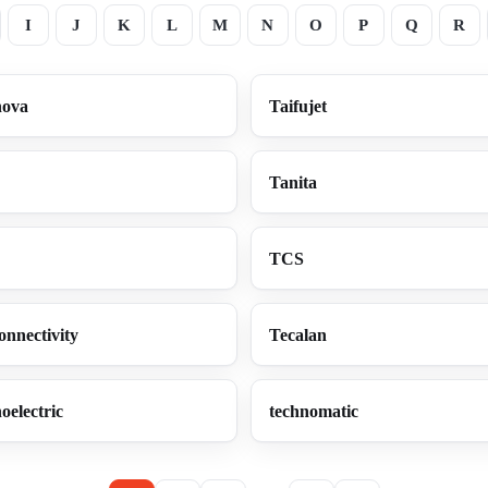
I
J
K
L
M
N
O
P
Q
R
nova
Taifujet
Tanita
TCS
nnectivity
Tecalan
oelectric
technomatic