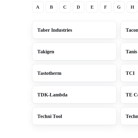
A
B
C
D
E
F
G
H
Taber Industries
Taco
Takigen
Tanis
Tastotherm
TCI
TDK-Lambda
TE Co
Techni Tool
Techn