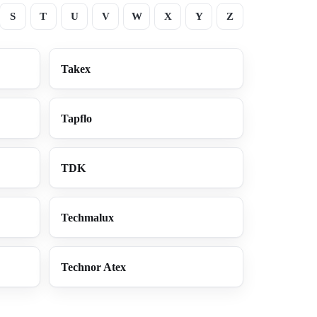
S
T
U
V
W
X
Y
Z
Takex
Tapflo
TDK
Techmalux
Technor Atex