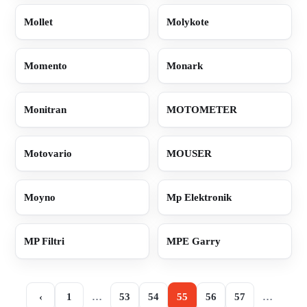
Mollet
Molykote
Momento
Monark
Monitran
MOTOMETER
Motovario
MOUSER
Moyno
Mp Elektronik
MP Filtri
MPE Garry
‹
1
…
53
54
55
56
57
…